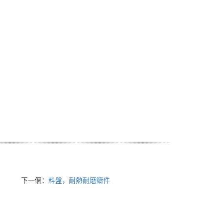
下一個：
料盤，耐熱耐磨鑄件