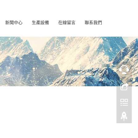
新聞中心
生產設備
在線留言
聯系我們