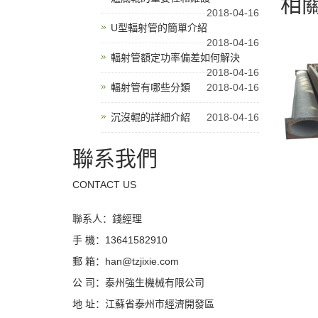
相
2018-04-16
U型輻射管的簡單介紹
2018-04-16
輻射管額定功率偏差如何解決
2018-04-16
輻射管有哪些分類
2018-04-16
沉沒輥的詳細介紹
2018-04-16
聯系我們
CONTACT US
聯系人：錢經理
手 機：13641582910
郵 箱：han@tzjixie.com
公 司：泰州強生機械有限公司
地 址：江蘇省泰州市經濟開發區